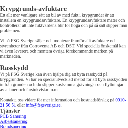
Krypgrunds-avfuktare
Ett allt mer vanligare sätt att bil av med fukt i krypgrunder är att
installera en krypgrundsavfuktare. En krypgrundsavfuktare mäter och
kontrollerar att inte fuktvärdena blir för höga och på så sätt slipper man
problemen.
Vi på FSG Sverige säljer och monterar framför allt avfuktare och
styrenheter från Corroventa AB och DST. Vid speciella önskemål kan
vi även leverera och montera övriga förekommande märken på
marknaden.
Rasskydd
Vi på FSG Sverige kan även hjälpa dig att byta rasskydd på
krypgrunden. Vi har en specialutvecklad metod för att byta rasskydden
inifrån grunden och du slipper kostsamma grävningar och flyttningar
av altaner och farstukvistar m.m
Kontakta oss vidare för mer information och kostnadsförslag på
0910-
21 56 51
eller
info@fsgsverige.se
.
Tjänster
PCB Sanering
Asbestsanering
Brandsanering