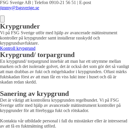
FSG Sverige AB | Telefon 0910-21 56 51 | E-post
jimmy@fsgsverige.se
Krypgrunder
Vi på FSG Sverige utför med hjälp av avancerade mätinstrument
kontroller på krypgrunder samt installerar rasskydd och
krypgrundsavfuktare.
Kontroll krypgrund
Krypgrund/ torpargrund
En krypgrund/ torpargrund innebär att man har ett utrymme mellan
marken och det isolerade golvet, det är också det som gör det så vanligt
att man drabbas av fukt och mögelskador i krypgrunden. Oftast märks
fuktskadan först av att man får en viss lukt inne i huset och då är
skadan redan skedd.
Sanering av krypgrund
Det är viktigt att kontrollera krypgrunden regelbundet. Vi på FSG
Sverige utför med hjälp av avancerade mätinstrument kontroller på
krypgrunder för att förebygga fukt och rötskador.
Kontakta vår utbildade personal i fall du misstänker eller är intresserad
av att få en fuktmätning utförd.